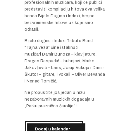
profesionalnih muzičara, koji će publici
predstaviti kompilaciju hitova dva velika
benda Bijelo Dugme i Indexi, brojne
bezvremenske hitove uz koje smo
odrasli.
Bijelo dugme i Indexi Tribute Bend
“Tajna veza” čine istaknuti
muzičari Damir Bunoza – klavijature,
Dragan Raspudić – bubnjevi, Marko
Jakovljević – bass, Josip Vukoja i Damir
Škutor – gitare, i vokali – Oliver Bevanda
i Nenad Tomičić.
Ne propustite još jedan u nizu
nezaboravnih muzičkih događaja u
„Parku praznične čarolije“!
Dodaj u kalendar