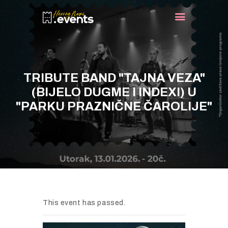
NASLOVNA
TRIBUTE BAND "TAJNA VEZA"
DOGAĐAJI
(BIJELO DUGME I INDEXI) U
TURIST INFO
"PARKU PRAZNIČNE ČAROLIJE"
NOVOSTI
KONTAKT
This event has passed.