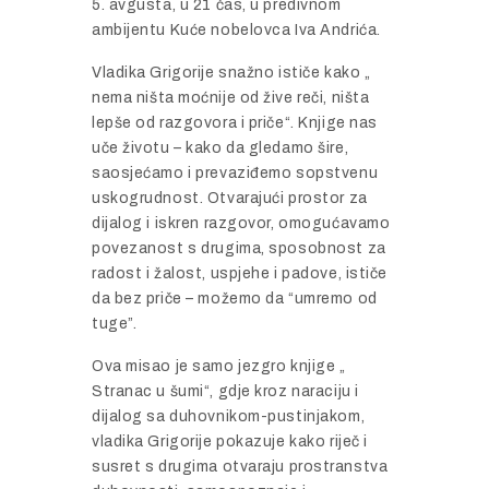
5.
avgusta,
u
21 č
as,
u
predivnom
ambijentu
Kuć
e
nobelovca
Iva
Andrić
a.
Vladika
Grigorije
snaž
no
istič
e
kako „
nema
niš
ta
moć
nije
od ž
ive
reč
i,
niš
ta
lepš
e
od
razgovora
i
prič
e“.
Knjige
nas
uč
e ž
ivotu –
kako
da
gledamo š
ire,
saosjeć
amo
i
prevaziđ
emo
sopstvenu
uskogrudnost.
Otvarajuć
i
prostor
za
dijalog
i
iskren
razgovor,
omoguć
avamo
povezanost
s
drugima,
sposobnost
za
radost
i ž
alost,
uspjehe
i
padove,
istič
e
da
bez
prič
e –
mož
emo
da “
umremo
od
tuge”.
Ova
misao
je
samo
jezgro
knjige „
Stranac
u š
umi“,
gdje
kroz
naraciju
i
dijalog
sa
duhovnikom-
pustinjakom,
vladika
Grigorije
pokazuje
kako
riječ
i
susret
s
drugima
otvaraju
prostranstva