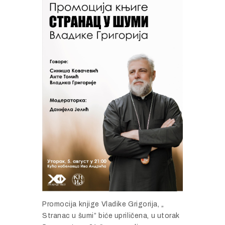
Promocija
knjige
Vladike
Grigorija, „
Stranac
u š
umi”
bić
e
uprilič
ena,
u
utorak