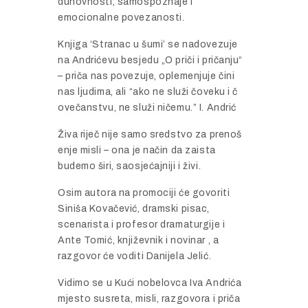
duhovnosti,
samospoznaje
i
emocionalne
povezanosti.
Knjiga ‘
Stranac
u š
umi’
se
nadovezuje
na
Andrić
evu
besjedu „
O
prič
i
i
prič
anju“
–
prič
a
nas
povezuje,
oplemenjuje č
ini
nas
ljudima,
ali “
ako
ne
služ
i č
oveku
i č
oveč
anstvu,
ne
služ
i
nič
emu.”
I.
Andrić
Ž
iva
riječ
nije
samo
sredstvo
za
prenoš
enje
misli –
ona
je
nač
in
da
zaista
budemo š
iri,
saosjeć
ajniji
i ž
ivi.
Osim
autora
na
promociji ć
e
govoriti
Siniš
a
Kovač
ević,
dramski
pisac,
scenarista
i
profesor
dramaturgije
i
Ante
Tomić,
knjiž
evnik
i
novinar ,
a
razgovor ć
e
voditi
Danijela
Jelić.
Vidimo
se
u
Kuć
i
nobelovca
Iva
Andrić
a
mjesto
susreta,
misli,
razgovora
i
prič
a