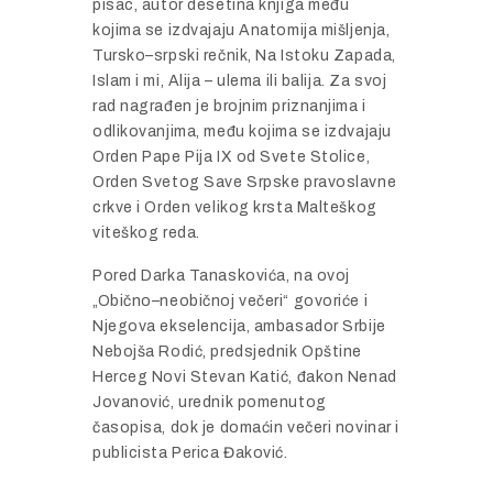
pisac, autor desetina knjiga među
kojima se izdvajaju Anatomija mišljenja,
Tursko–srpski rečnik, Na Istoku Zapada,
Islam i mi, Alija – ulema ili balija. Za svoj
rad nagrađen je brojnim priznanjima i
odlikovanjima, među kojima se izdvajaju
Orden Pape Pija IX od Svete Stolice,
Orden Svetog Save Srpske pravoslavne
crkve i Orden velikog krsta Malteškog
viteškog reda.
Pored Darka Tanaskovića, na ovoj
„Obično–neobičnoj večeri“ govoriće i
Njegova ekselencija, ambasador Srbije
Nebojša Rodić, predsjednik Opštine
Herceg Novi Stevan Katić, đakon Nenad
Jovanović, urednik pomenutog
časopisa, dok je domaćin večeri novinar i
publicista Perica Đaković.