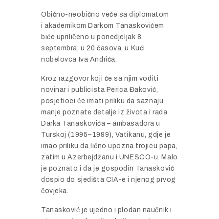
Obično-neobično veče sa diplomatom
i akademikom Darkom Tanaskovićem
biće upriličeno u ponedjeljak 8.
septembra, u 20 časova, u Kući
nobelovca Iva Andrića.
Kroz razgovor koji će sa njim voditi
novinar i publicista Perica Đaković,
posjetioci će imati priliku da saznaju
manje poznate detalje iz života i rada
Darka Tanaskovića – ambasadora u
Turskoj (1995–1999), Vatikanu, gdje je
imao priliku da lično upozna trojicu papa,
zatim u Azerbejdžanu i UNESCO-u. Malo
je poznato i da je gospodin Tanasković
dospio do sjedišta CIA-e i njenog prvog
čovjeka.
Tanasković je ujedno i plodan naučnik i