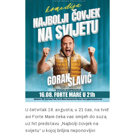
U č
etvrtak
16.
avgusta,
u
21 č
as,
na
tvrđ
avi
Forte
Mare č
eka
vas
smijeh
do
suza,
uz
hit
predstavu „
Najbolji č
ovjek
na
svijetu“
u
kojoj
briljira
neponovljivi