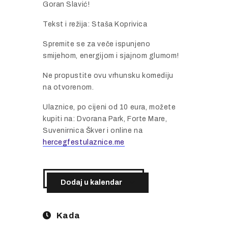
Goran
Slavić!
Tekst
i
rež
ija:
Staš
a
Koprivica
Spremite
se
za
več
e
ispunjeno
smijehom,
energijom
i
sjajnom
glumom!
Ne
propustite
ovu
vrhunsku
komediju
na
otvorenom.
Ulaznice,
po
cijeni
od
10
eura,
mož
ete
kupiti
na:
Dvorana
Park,
Forte
Mare,
Suvenirnica Š
kver
i
online
na
hercegfestulaznice.me
Dodaj u kalendar
Kada