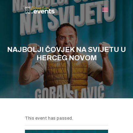
NASLOVNA
DOGAĐAJI
NAJBOLJI ČOVJEK NA SVIJETU U
TURIST INFO
HERCEG NOVOM
NOVOSTI
KONTAKT
This event has passed.