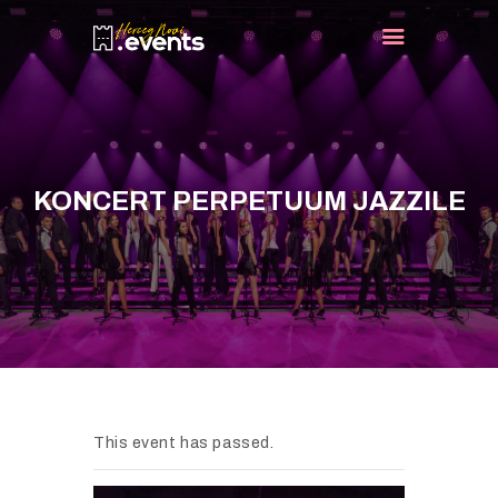
NASLOVNA
DOGAĐAJI
KONCERT PERPETUUM JAZZILE
TURIST INFO
NOVOSTI
KONTAKT
This event has passed.