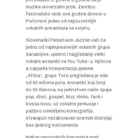
muzika univerzalni jezik. Završno
festivalsko veče ove godine donosi u
Portonovi jedan od najizuzetnijih
vokalnih ansambala na svijetu.
Slovenački Perpetuum Jazzile važi za
jednu od najimpresivnijih vokalnih grupa
današnjice, ujedno i najgledaniji veliki
vokalni ansambl na You Tube- u. Njihova
a cappella interpretacija pjesme
„Africa“, grupe Toto pregledana je više
od 50 miliona puta. Ansambl, koji broji
do 50 članova, na jedinstven način spaja
pop, džez, gospel, bluz, disko, fank i
bossa novu, uz vokalne perkusije i
pažljivo osmišljenu koreografiju,
stvarajući nezaboravan scenski doživljaj
bez ijednog instrumenta.
Nakon rasprodatih koncerata pred