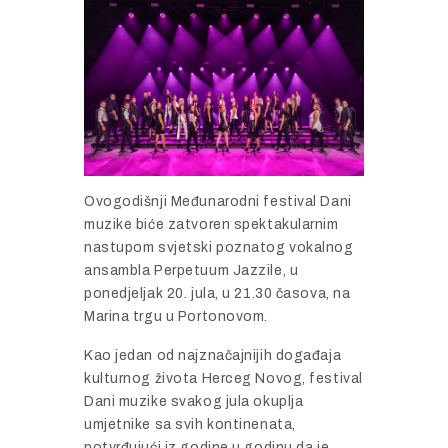
Ovogodišnji Međunarodni festival Dani
muzike biće zatvoren spektakularnim
nastupom svjetski poznatog vokalnog
ansambla Perpetuum Jazzile, u
ponedjeljak 20. jula, u 21.30 časova, na
Marina trgu u Portonovom.
Kao jedan od najznačajnijih događaja
kulturnog života Herceg Novog, festival
Dani muzike svakog jula okuplja
umjetnike sa svih kontinenata,
potvrđujući iz godine u godinu da je