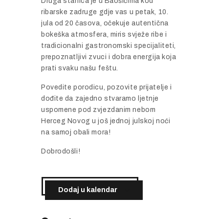
Druga stanica je u Baošićima kod
ribarske zadruge gdje vas u petak, 10.
jula od 20 časova, očekuje autentična
bokeška atmosfera, miris svježe ribe i
tradicionalni gastronomski specijaliteti,
prepoznatljivi zvuci i dobra energija koja
prati svaku našu feštu.
Povedite porodicu, pozovite prijatelje i
dođite da zajedno stvaramo ljetnje
uspomene pod zvjezdanim nebom
Herceg Novog u još jednoj julskoj noći
na samoj obali mora!
Dobrodošli!
Dodaj u kalendar