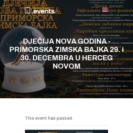
NASLOVNA
DJEČIJA NOVA GODINA -
DOGAĐAJI
PRIMORSKA ZIMSKA BAJKA 29. i
TURIST INFO
30. DECEMBRA U HERCEG
NOVOM
NOVOSTI
KONTAKT
This event has passed.