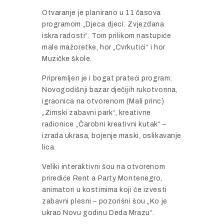
Otvaranje je planirano u 11 časova
programom „Djeca djeci: Zvjezdana
iskra radosti“. Tom prilikom nastupiće
male mažoretke, hor „Cvrkutići“ i hor
Muzičke škole.
Pripremljen je i bogat prateći program:
Novogodišnji bazar dječijih rukotvorina,
igraonica na otvorenom (Mali princ)
„Zimski zabavni park“, kreativne
radionice „Čarobni kreativni kutak“ –
izrada ukrasa, bojenje maski, oslikavanje
lica.
Veliki interaktivni šou na otvorenom
prirediće Rent a Party Montenegro,
animatori u kostimima koji će izvesti
zabavni plesni – pozorišni šou „Ko je
ukrao Novu godinu Deda Mrazu“.