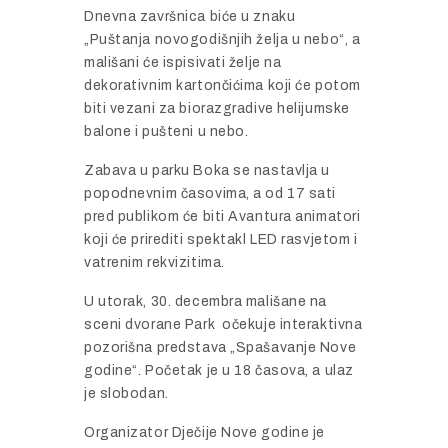
Dnevna završnica biće u znaku
„Puštanja novogodišnjih želja u nebo“, a
mališani će ispisivati želje na
dekorativnim kartončićima koji će potom
biti vezani za biorazgradive helijumske
balone i pušteni u nebo.
Zabava u parku Boka se nastavlja u
popodnevnim časovima, a od 17 sati
pred publikom će biti Avantura animatori
koji će prirediti spektakl LED rasvjetom i
vatrenim rekvizitima.
U utorak, 30. decembra mališane na
sceni dvorane Park očekuje interaktivna
pozorišna predstava „Spašavanje Nove
godine“. Početak je u 18 časova, a ulaz
je slobodan.
Organizator Dječije Nove godine je