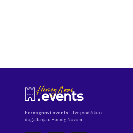
hercegnovi.events
– tvoj vodič kroz
događanja u Herceg Novom.